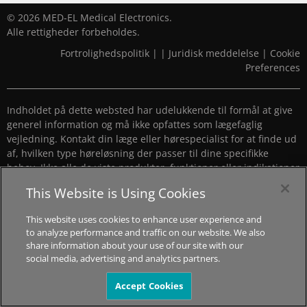
© 2026 MED-EL Medical Electronics.
Alle rettigheder forbeholdes.
Fortrolighedspolitik
|
|
Juridisk meddelelse
|
Cookie
Preferences
Indholdet på dette websted har udelukkende til formål at give
generel information og må ikke opfattes som lægefaglig
vejledning. Kontakt din læge eller hørespecialist for at finde ud
af, hvilken type høreløsning der passer til dine specifikke
behov. Ikke alle de viste produkter, funktioner eller indikationer
er godkendt i alle lande.
This Website is Using Cookies
This website uses cookies to enhance user experience and
to analyze performance and traffic on our website. We also
share information about your use of our site with our
social media, advertising and analytics partners.
Accept Cookies