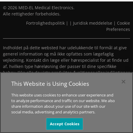
© 2026 MED-EL Medical Electronics.
Alle rettigheder forbeholdes.
Fortrolighedspolitik
|
|
Juridisk meddelelse
|
Cookie
Preferences
Indholdet på dette websted har udelukkende til formål at give
generel information og må ikke opfattes som lægefaglig
vejledning. Kontakt din læge eller hørespecialist for at finde ud
af, hvilken type høreløsning der passer til dine specifikke
behov. Ikke alle de viste produkter, funktioner eller indikationer
er godkendt i alle lande.
This Website is Using Cookies
This website uses cookies to enhance user experience and
to analyze performance and traffic on our website. We also
share information about your use of our site with our
social media, advertising and analytics partners.
Accept Cookies