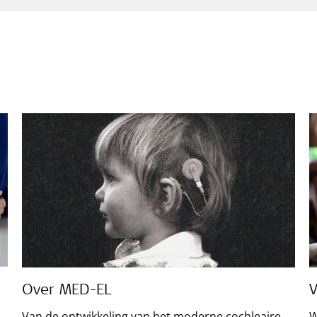
Over MED-EL
V
Van de ontwikkeling van het moderne cochleaire
W