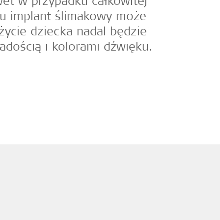
wet w przypadku całkowitej
hu implant ślimakowy może
 życie dziecka nadal będzie
adością i kolorami dźwięku.