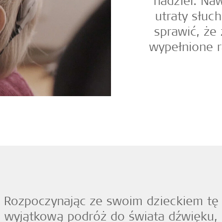
nadziei. Na
utraty słuc
sprawić, że
wypełnione r
Rozpoczynając ze swoim dzieckiem tę
wyjątkową podróż do świata dźwięku,