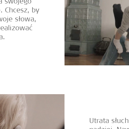
la swojego
. Chcesz, by
woje słowa,
realizować
a.
Utrata słuc