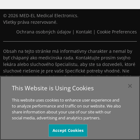
© 2026 MED-EL Medical Electronics.
Všetky práva rezervované.
Ochrana osobných údajov
|
Kontakt
|
Cookie Preferences
Obsah na tejto stránke má informatívny charakter a nemal by
byť chápaný ako medicínska rada. Kontaktujte prosím svojho
lekára alebo sluchového špecialistu, aby ste sa dozvedeli, ktoré
sluchové riešenie je pre vaše špecifické potreby vhodné. Nie
všetky zobrazené produkty a funkcie sú schválené vo všetkých
krajinách.
This Website is Using Cookies
This website uses cookies to enhance user experience and
to analyze performance and traffic on our website. We also
share information about your use of our site with our
social media, advertising and analytics partners.
Accept Cookies