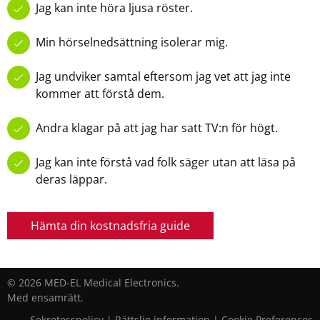
Jag kan inte höra ljusa röster.
Min hörselnedsättning isolerar mig.
Jag undviker samtal eftersom jag vet att jag inte
kommer att förstå dem.
Andra klagar på att jag har satt TV:n för högt.
Jag kan inte förstå vad folk säger utan att läsa på
deras läppar.
Hämta din kostnadsfria guide
© 2026 MED-EL Medical Electronics.
Med ensamrätt.
Sekretesspolicy
|
Rättslig information
|
Cookie Preferences