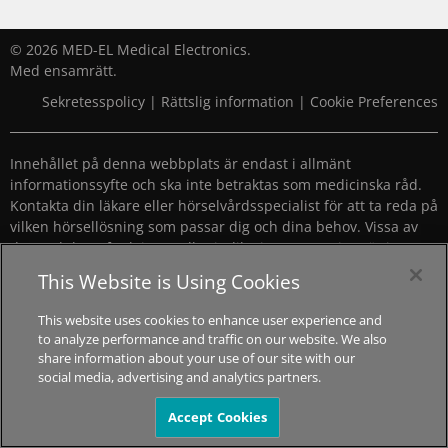
© 2026 MED-EL Medical Electronics.
Med ensamrätt.
Sekretesspolicy
|
Rättslig information
|
Cookie Preferences
Innehållet på denna webbplats är endast i allmänt
informationssyfte och ska inte betraktas som medicinska råd.
Kontakta din läkare eller hörselvårdsspecialist för att ta reda på
vilken hörsellösning som passar dig och dina behov. Vissa av
de produkter, funktioner eller indikationer som visas är inte
godkända i alla länder.
This Website is Using Cookies
This website uses cookies to enhance user experience and
to analyze performance and traffic on our website. We also
share information about your use of our site with our
social media, advertising and analytics partners.
Accept Cookies