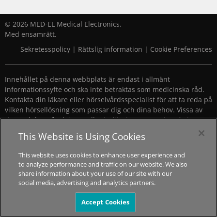
© 2026 MED-EL Medical Electronics.
Med ensamrätt.
Sekretesspolicy
|
Rättslig information
|
Cookie Preferences
Innehållet på denna webbplats är endast i allmänt
informationssyfte och ska inte betraktas som medicinska råd.
Kontakta din läkare eller hörselvårdsspecialist för att ta reda på
vilken hörsellösning som passar dig och dina behov. Vissa av
de produkter, funktioner eller indikationer som visas är inte
godkända i alla länder.
This Website is Using Cookies
This website uses cookies to enhance user experience and
to analyze performance and traffic on our website. We also
share information about your use of our site with our
social media, advertising and analytics partners.
Accept Cookies