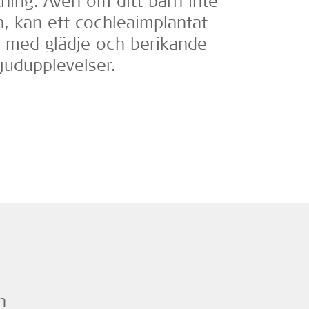
ning. Även om ditt barn inte
a, kan ett cochleaimplantat
iv med glädje och berikande
ljudupplevelser.
n