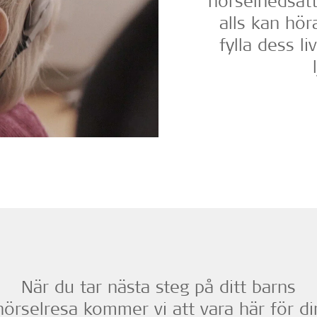
hörselnedsätt
alls kan hör
fylla dess l
När du tar nästa steg på ditt barns
hörselresa kommer vi att vara här för di