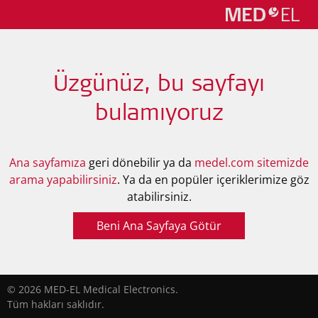
Üzgünüz, bu sayfayı
bulamıyoruz
Ana sayfamıza
geri dönebilir ya da
medel.com sitemizde
arama yapabilirsiniz
. Ya da en popüler içeriklerimize göz
atabilirsiniz.
Beni Ana Sayfaya Götür
© 2026 MED-EL Medical Electronics.
Tüm hakları saklıdır.