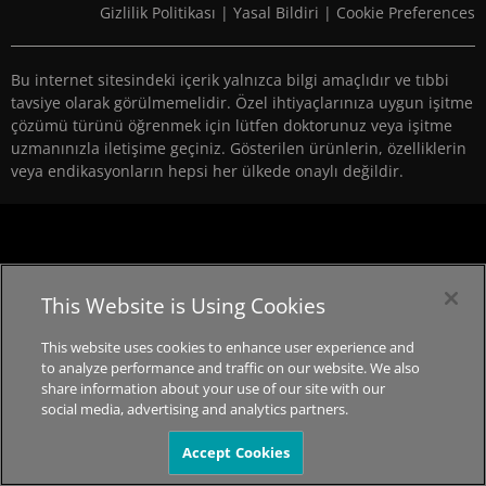
Gizlilik Politikası
|
Yasal Bildiri
|
Cookie Preferences
Bu internet sitesindeki içerik yalnızca bilgi amaçlıdır ve tıbbi
tavsiye olarak görülmemelidir. Özel ihtiyaçlarınıza uygun işitme
çözümü türünü öğrenmek için lütfen doktorunuz veya işitme
uzmanınızla iletişime geçiniz. Gösterilen ürünlerin, özelliklerin
veya endikasyonların hepsi her ülkede onaylı değildir.
This Website is Using Cookies
This website uses cookies to enhance user experience and
to analyze performance and traffic on our website. We also
share information about your use of our site with our
social media, advertising and analytics partners.
Accept Cookies