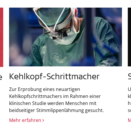
Kehlkopf-Schrittmacher
e
Zur Erprobung eines neuartigen
U
Kehlkopfschrittmachers im Rahmen einer
k
klinischen Studie werden Menschen mit
h
beidseitiger Stimmlippenlähmung gesucht.
s
Mehr erfahren
M