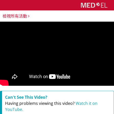
檢視所有活動
Can't See This Video?
Having problems viewing this video?
Watch it on
YouTube.