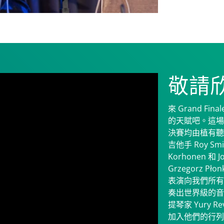
敬請
來 Grand F
的天賦吧。這場於維
決賽均由植有聽
吉他手 Roy Smi
Korhonen 和 
Grzegorz Pł
表演向我們所有
奏出世界級的音
提琴家 Yury R
加入他們的行列