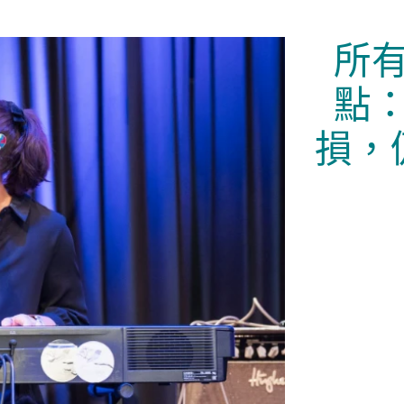
所
點
損，