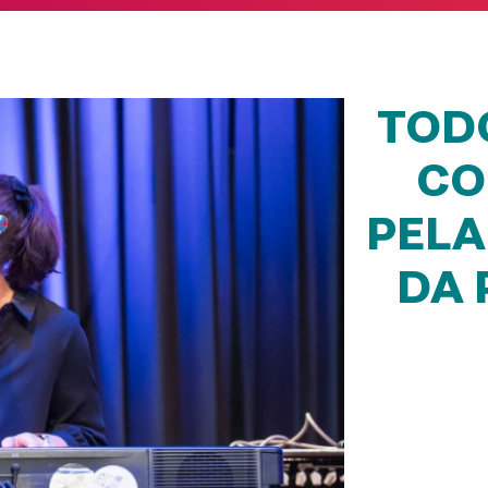
TOD
CO
PELA
DA 