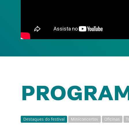
PROGRA
Destaques do festival
Miniconcertos
Oficinas
T