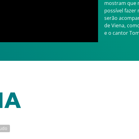
mostram que m
possível fazer 
serão acompan
de Viena, como
e o cantor Tom
MA
udo