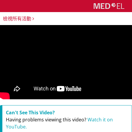
檢視所有活動
Can't See This Video?
Having problems viewing this video?
Watch it on
YouTube.