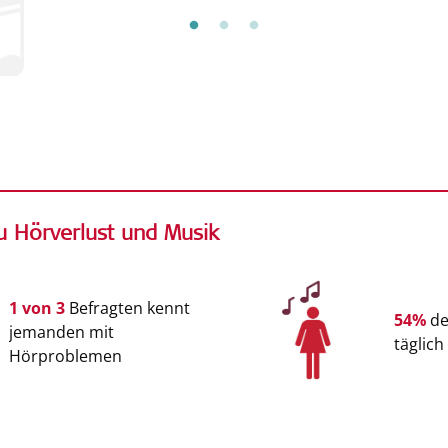
ten
u Hörverlust und Musik
1 von 3
Befragten kennt
54%
de
jemanden mit
täglich
Hörproblemen