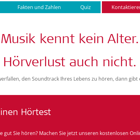
Fakten und Zahlen
Quiz
Kontaktiere
Musik kennt kein Alter.
Hörverlust auch nicht.
werfallen, den Soundtrack Ihres Lebens zu hören, dann gibt 
inen Hörtest
e gut Sie hören? Machen Sie jetzt unseren kostenlosen Onli