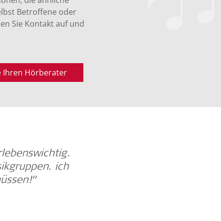
onen, die ähnliche
lbst Betroffene oder
en Sie Kontakt auf und
e Ihren Hörberater
rlebenswichtig.
„Ich kann wieder Musi
ikgruppen. ich
unbeschreibliches Glücks
müssen!“
Chr