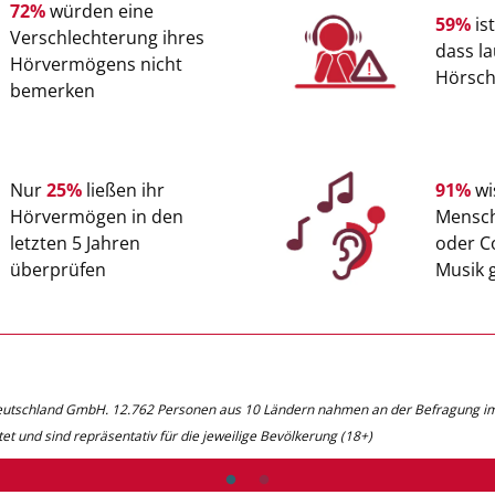
72%
würden eine
59%
is
Verschlechterung ihres
dass l
Hörvermögens nicht
Hörsch
bemerken
Nur
25%
ließen ihr
91%
wi
Hörvermögen in den
Mensch
letzten 5 Jahren
oder C
überprüfen
Musik 
utschland GmbH. 12.762 Personen aus 10 Ländern nahmen an der Befragung im 
t und sind repräsentativ für die jeweilige Bevölkerung (18+)