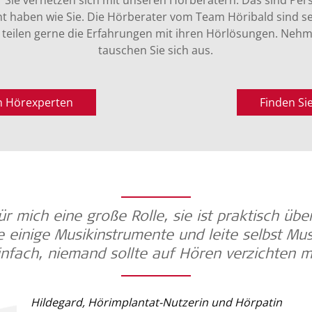
 Sie vernetzen sich mit unseren Hörberatern: Das sind Pers
 haben wie Sie. Die Hörberater vom Team Höribald sind se
teilen gerne die Erfahrungen mit ihren Hörlösungen. Nehm
tauschen Sie sich aus.
en Hörexperten
Finden Si
für mich eine große Rolle, sie ist praktisch übe
e einige Musikinstrumente und leite selbst Mus
infach, niemand sollte auf Hören verzichten 
Hildegard, Hörimplantat-Nutzerin und Hörpatin