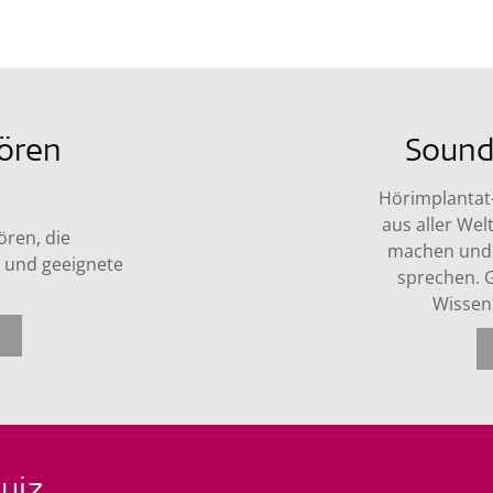
ören
Sound
Hörimplantat
aus aller W
ören, die
machen und 
 und geeignete
sprechen. 
Wissen