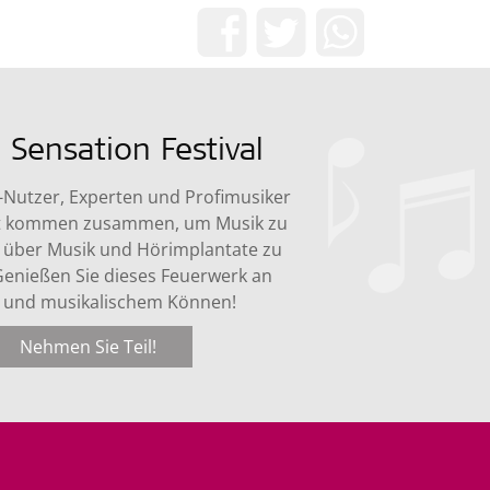
Better Realize the Benefits of Cochlear Impla
Jetzt teilen!
 Sensation Festival
-Nutzer, Experten und Profimusiker
elt kommen zusammen, um Musik zu
über Musik und Hörimplantate zu
Genießen Sie dieses Feuerwerk an
 und musikalischem Können!
Nehmen Sie Teil!