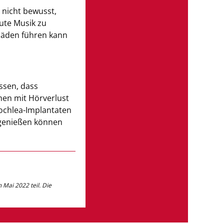
t nicht bewusst,
aute Musik zu
äden führen kann
Häufiges Na
ssen, dass
en mit Hörverlust
ochlea-Implantaten
Fernseher/R
genießen können
hoher Lauts
Mai 2022 teil. Die
REFERENZEN
World report on hearing. Geneva: World Heal
Bodt M and Van de Heyning P (2019) Severe H