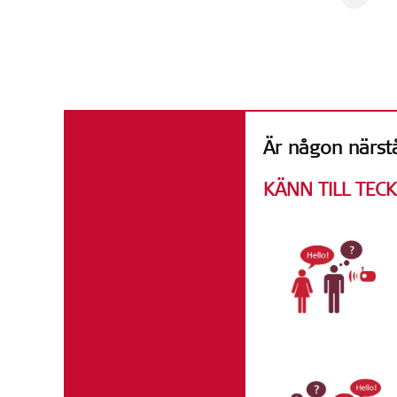
Fakta och sif
Är någon närst
KÄNN TILL TEC