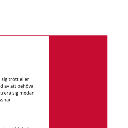
Sex fakta om hörselnedsä
1 av 3
perso
någon som 
sig trött eller
hörselnedsä
ad av att behöva
trera sig medan
ssnar
72%
av män
inte märkt 