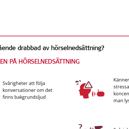
fror
ående drabbad av hörselnedsättning?
KEN PÅ HÖRSELNEDSÄTTNING
Känner 
Svårigheter att följa
stress
konversationer om det
koncen
finns bakgrundsljud
man ly