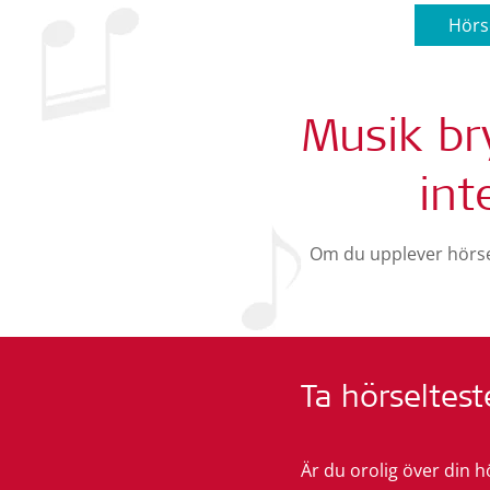
Hörs
Musik br
int
Om du upplever hörsel
Ta hörseltest
Är du orolig över din h