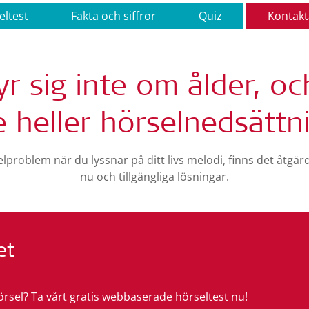
eltest
Fakta och siffror
Quiz
Kontakt
yr sig inte om ålder, oc
e heller hörselnedsättn
problem när du lyssnar på ditt livs melodi, finns det åtgär
nu och tillgängliga lösningar.
et
örsel? Ta vårt gratis webbaserade hörseltest nu!