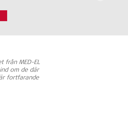
tet från MED-EL
”Musiken är viktig för m
mind om de där
hörselimplantatanvändare.
är fortfarande
liv och vår kultur. Den g
b