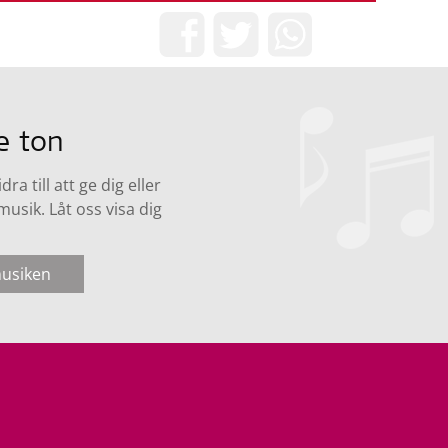
Dela nu!
e ton
ra till att ge dig eller
usik. Låt oss visa dig
musiken