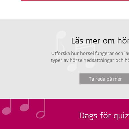
Läs mer om hör
Utforska hur hörsel fungerar och lä
typer av hörselnedsättningar och h
Ta reda på mer
Dags för qui