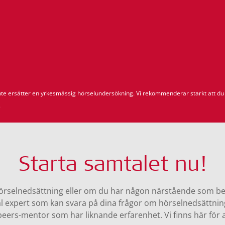
inte ersätter en yrkesmässig hörselundersökning. Vi rekommenderar starkt att du 
.
Starta samtalet nu!
rselnedsättning eller om du har någon närstående som be
l expert som kan svara på dina frågor om hörselnedsättnin
rpeers-mentor som har liknande erfarenhet. Vi finns här för a