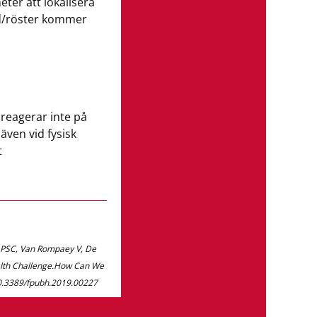
eter att lokalisera
hörsel blev
ud/röster kommer
Endast
25%
har fått sin
 reagerar inte på
under de se
 även vid fysisk
t
REFERENSER
*Alla data tillhandahålls av YouGov Deutsch
2022. Resultaten viktades och är representati
e PSC, Van Rompaey V, De
ealth Challenge.How Can We
: 10.3389/fpubh.2019.00227