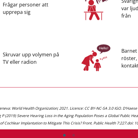
Svårigh
Frågar personer att
var lj
upprepa sig
från
Barnet
Skruvar upp volymen på
röster,
TV eller radion
kontak
Geneva: World Health Organization; 2021. Licence: CC BY-NC-SA 3.0 IGO. D’Haes
 P (2019) Severe Hearing Loss in the Aging Population Poses a Global Public H
 of Cochlear Implantation to Mitigate This Crisis? Front. Public Health 7:227.doi