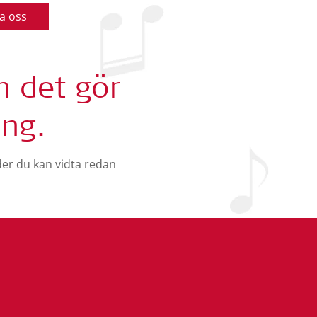
a oss
h det gör
ing.
der du kan vidta redan