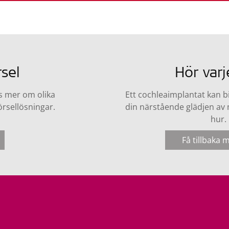
sel
Hör varj
s mer om olika
Ett cochleaimplantat kan bid
örsellösningar.
din närstående glädjen av m
hur.
Få tillbaka 
z