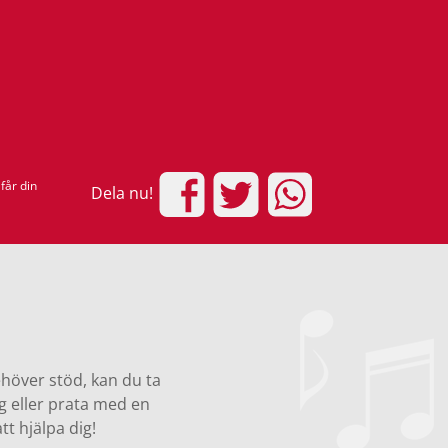
får din
Dela nu!
höver stöd, kan du ta
g eller prata med en
tt hjälpa dig!