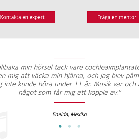
Kontakta en expert
Fråga en mentor
tillbaka min hörsel tack vare cochleaimplanta
en mig att väcka min hjärna, och jag blev på
g inte kunde höra under 11 år. Musik var och 
något som får mig att koppla av.”
Eneida, Mexiko